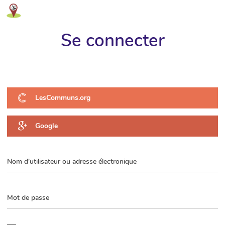
Restaurons les Ecosystèmes des Pyrénées
Se connecter
Ariégeoises
LesCommuns.org
Google
Nom d'utilisateur ou adresse électronique
Mot de passe